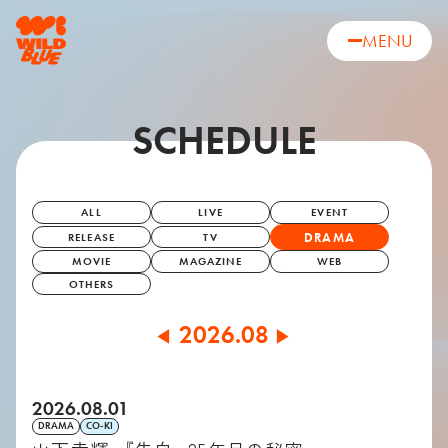
MENU
SCHEDULE
ALL
LIVE
EVENT
DRAMA
RELEASE
TV
MOVIE
MAGAZINE
WEB
OTHERS
2026.08
◀
▶
2026.08.01
DRAMA
CO-KI