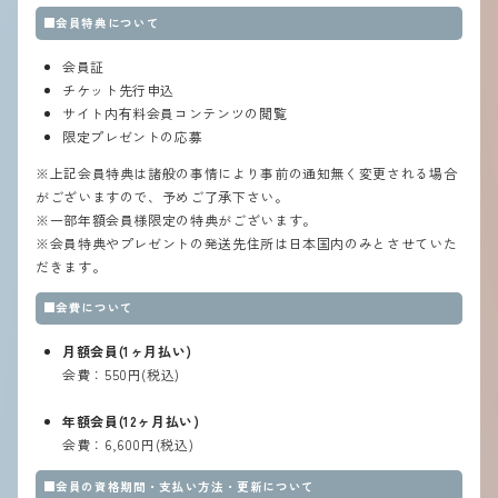
■会員特典について
会員証
チケット先行申込
サイト内有料会員コンテンツの閲覧
限定プレゼントの応募
※上記会員特典は諸般の事情により事前の通知無く変更される場合
がございますので、予めご了承下さい。
※一部年額会員様限定の特典がございます。
※会員特典やプレゼントの発送先住所は日本国内のみとさせていた
だきます。
■会費について
月額会員(1ヶ月払い)
会費：550円(税込)
年額会員(12ヶ月払い)
会費：6,600
円(税込)
■会員の資格期間・支払い方法・更新について