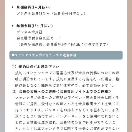
月額会員(1ヶ月払い)
デジタル会員証のみ（会員番号付与なし）
年額会員(12ヶ月払い)
デジタル会員証
会員番号付き会員証カード
（会員証発送後、会員番号がMY PAGEに付与されます）
■ファンクラブ入会にあたっての注意事項
（1）規約は必ずお読み下さい
規約にはファンクラブの運営方式及び会員の義務についての説
明が明記されています。規約に違反する行為を行った場合、強
制退会となる可能性もございますので、必ずお読み下さい。
（2）会員の皆様へのご連絡＜会員専用サイト上でのご連絡＞
ファンクラブ会員へのご連絡及びイベント等会員特典に関する
情報のご提供、受付などのほとんどを会員専用サイトを通じて
行っております。パソコンをお持ちでなくても基本的にご加入
頂くことは可能ですが、インターネットをご使用になれないこ
とによる情報伝達の遅れ、会員特典のお申込みができないこ
と、もしくは本ファンクラブに関する十分なご案内ができない