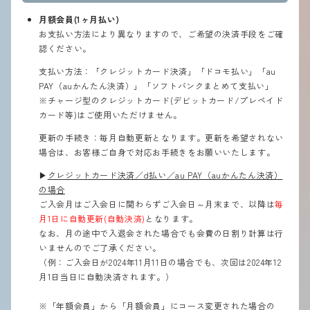
月額会員(1ヶ月払い)
お支払い方法により異なりますので、ご希望の決済手段をご確
認ください。
支払い方法：「クレジットカード決済」「ドコモ払い」「au
PAY（auかんたん決済）」「ソフトバンクまとめて支払い」
※チャージ型のクレジットカード(デビットカード/プレペイド
カード等)はご使用いただけません。
更新の手続き：毎月自動更新となります。更新を希望されない
場合は、お客様ご自身で対応お手続きをお願いいたします。
▶︎
クレジットカード決済／d払い／au PAY（auかんたん決済）
の場合
ご入会月はご入会日に関わらずご入会日～月末まで、以降は
毎
月1日に自動更新(自動決済)
となります。
なお、月の途中で入退会された場合でも会費の日割り計算は行
いませんのでご了承ください。
（例：ご入会日が2024年11月11日の場合でも、次回は2024年12
月1日当日に自動決済されます。）
※「年額会員」から「月額会員」にコース変更された場合の