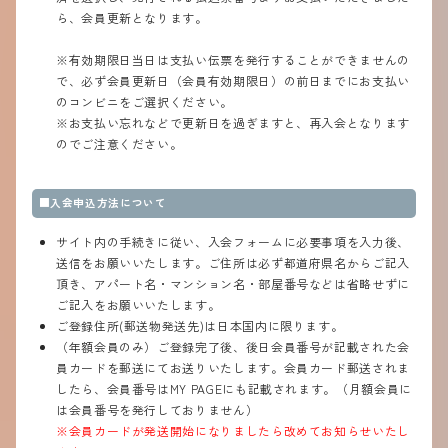
ら、会員更新となります。
※有効期限日当日は支払い伝票を発行することができませんの
で、必ず会員更新日（会員有効期限日）の前日までにお支払い
のコンビニをご選択ください。
※お支払い忘れなどで更新日を過ぎますと、再入会となります
のでご注意ください。
■入会申込方法について
サイト内の手続きに従い、入会フォームに必要事項を入力後、
送信をお願いいたします。ご住所は必ず都道府県名からご記入
頂き、アパート名・マンション名・部屋番号などは省略せずに
ご記入をお願いいたします。
ご登録住所(郵送物発送先)は日本国内に限ります。
（年額会員のみ）ご登録完了後、後日会員番号が記載された会
員カードを郵送にてお送りいたします。会員カード郵送されま
したら、会員番号はMY PAGEにも記載されます。（月額会員に
は会員番号を発行しておりません）
※会員カードが発送開始になりましたら改めてお知らせいたし