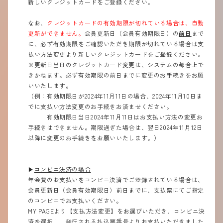
新しいクレジットカードをご登録ください。
なお、
クレジットカードの有効期限が切れている場合は、自動
更新ができません。
会員更新日（会員有効期限日）の
前日
まで
に、必ず有効期限をご確認いただき期限が切れている場合は支
払い方法変更より新しいクレジットカードをご登録ください。
※更新日当日のクレジットカード変更は、システムの都合上で
きかねます。必ず有効期限の前日までに変更のお手続きをお願
いいたします。
（例：有効期限日が2024年11月11日の場合、2024年11月10日ま
でに支払い方法変更のお手続きお済ませください。
有効期限日
当日
2024年11月11日は
お支払い方法の変更お
手続きはできません。期限過ぎた場合は、翌日
2024年11月12日
以降に
変更のお手続きをお願いいたします。
）
▶︎
コンビニ決済の場合
年会費のお支払いをコンビニ決済でご登録されている場合は、
会員更新日（会員有効期限日）前日までに、支払票にてご指定
のコンビニでお支払いください。
MY PAGEより【支払方法変更】をお選びいただき、コンビニ決
済を選択し、発行される払込票番号よりお支払いただきました