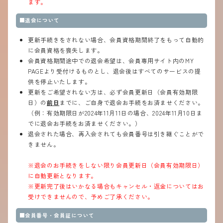
ます。
■退会について
更新手続きをされない場合、会員資格期間終了をもって自動的
に会員資格を喪失します。
会員資格期間途中での退会希望は、会員専用サイト内のMY
PAGEより受付けるものとし、退会後はすべてのサービスの提
供を停止いたします。
更新をご希望されない方は、必ず会員更新日（会員有効期限
日）の
前日
までに、ご自身で退会お手続をお済ませください。
（例：有効期限日が2024年11月11日の場合、2024年11月10日ま
でに退会お手続をお済ませください。）
退会された場合、再入会されても会員番号は引き継ぐことがで
きません。
※退会のお手続きをしない限り会員更新日（会員有効期限日）
に自動更新となります。
※更新完了後はいかなる場合もキャンセル・返金についてはお
受けできませんので、予めご了承ください。
■会員番号・会員証について