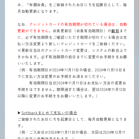
み、「年額会員」をご登録されたお日にちを起算日として、毎
月自動更新となります。
なお、
クレジットカードの有効期限が切れている場合は、自動
更新ができません。
会員更新日（会員有効期限日）の
前日
まで
に、必ず有効期限をご確認いただき期限が切れている場合は支
払い方法変更より新しいクレジットカードをご登録ください。
※更新日当日のクレジットカード変更は、システムの都合上で
きかねます。必ず有効期限の前日までに変更のお手続きをお願
いいたします。
（例：有効期限日が2024年11月11日の場合、2024年11月10日ま
でに支払い方法変更のお手続きお済ませください。
有効期限日
当日
2024年11月11日は
お支払い方法の変更お
手続きはできません。期限過ぎた場合は、翌日
2024年11月12日
以降に
変更のお手続きをお願いいたします。
）
▶︎
Softbankまとめて支払いの場合
ご登録されたお日にちを起算日として、毎月自動更新となりま
す。
（例：ご入会日が2024年11月11日の場合、次回は2024年12月11
日に当日に自動決済されます。）