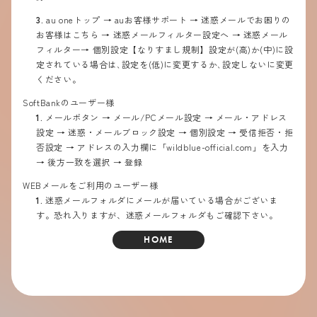
3.
au oneトップ → auお客様サポート → 迷惑メールでお困りの
お客様はこちら → 迷惑メールフィルター設定へ → 迷惑メール
フィルター→ 個別設定【なりすまし規制】設定が(高)か(中)に設
定されている場合は､設定を(低)に変更するか､設定しないに変更
ください。
SoftBankのユーザー様
1.
メールボタン → メール/PCメール設定 → メール・アドレス
設定 → 迷惑・メールブロック設定 → 個別設定 → 受信拒否・拒
否設定 → アドレスの入力欄に「wildblue-official.com」を入力
→ 後方一致を選択 → 登録
WEBメールをご利用のユーザー様
1.
迷惑メールフォルダにメールが届いている場合がございま
す。恐れ入りますが、迷惑メールフォルダもご確認下さい。
HOME