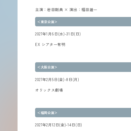
主演：岩田剛典
×
演出：福田雄一
＜東京公演＞
2027
年
1
月
6
日
(
水
)-31
日
(
日
)
EX
シアター有明
＜大阪公演＞
2027
年
2
月
5
日
(
金
)-8
日
(
月
)
オリックス劇場
＜福岡公演＞
2027
年
2
月
12
日
(
金
)-14
日
(
日
)