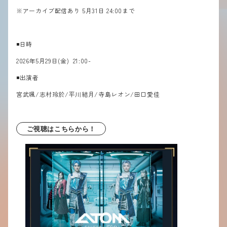
※アーカイブ配信あり 5月31日 24:00まで
◾️日時
2026年5月29日(金) 21:00-
◾️出演者
宮武颯/志村玲於/平川結月/寺島レオン/田口愛佳
ご視聴はこちらから！