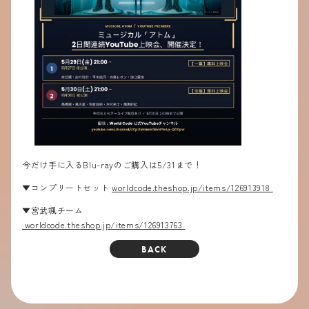
今だけ手に入るBlu-rayのご購入は5/31まで！
▼コンプリートセット
worldcode.theshop.jp/items/126913918
▼宮武颯チーム
worldcode.theshop.jp/items/126913763
BACK