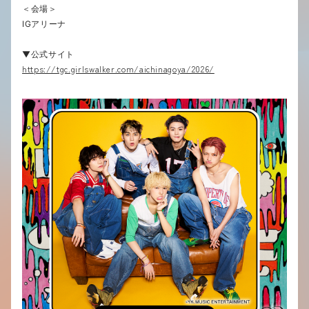
＜会場＞
IG
アリーナ
▼公式サイト
https://tgc.girlswalker.com/aichinagoya/2026/