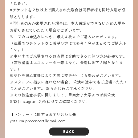
ください。
※チケットを２枚以上で購入された場合は同行者様も同時入場が必
須となります。
※同行者のみが来場された場合は、本人確認ができないため入場を
お断りさせていただく場合がございます。
※１回のお申込みにつき、最大４枚までご購入いただけます。
（連番でのチケットをご希望の方は代表者１名がまとめてご購入下
さい。）
※車いすでご来場されるお客様は介助できる同伴の方が必要です。
（芦原講堂はエスカレーター等はなく、会場は地下３階となりま
す。）
※やむを得ぬ事情により内容に変更が生じる場合がございます。
※スタッフの指示に従わない場合、 公演の途中でもご退場いただく
ことがございます。 あらかじめご了承ください。
※その他注意事項に関しまして、甲南女子大学よつば祭公式
SNS(Instagram,X)も伏せてご確認ください。
【コンサートに関するお問い合わせ先】
yotsuba.proconcert@gmail.com
BACK