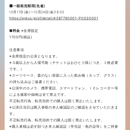
■一般販売期間(先着)
10月17日(金)〜10月24日(金)18:00
https://eplus.jp/sf/detail/4387790001-P0030001
■料金
※全席指定
1700円(税込)
注意事項
※全席指定の公演となります。
※３歳以上から入場可能（チケットはおひとり様につき、１枚必要
です。）
※スーツケース、蓋のない容器に入った飲み物（カップ、グラス）
の持ち込みはご遠慮ください。
※公演中のカメラ、携帯電話、スマートフォン、ＩＣレコーダー等
による撮影や録画は全て禁止です。
不正転売行為、転売目的での購入は固く禁止いたします。
※公演日当日は購入者様の本人確認証のご確認をさせていただきま
す。
不正転売行為、転売目的での購入は固く禁止いたします。
※購入者様は必ず顔つき本人確認証（学生証・免許証等）をご持参