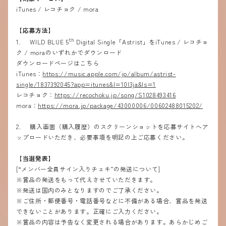
iTunes / レコチョク / mora
【応募方法】
th
1. WILD BLUE 5
Digital Single「Astrist」をiTunes / レコチョ
ク / moraのいずれかでダウンロード
ダウンロードページはこちら
iTunes：
https://music.apple.com/jp/album/astrist-
single/1837392045?app=itunes&l=10I3ja&ls=1
レコチョク：
https://recochoku.jp/song/S1028493416
mora：
https://mora.jp/package/43000006/00602488015202/
2. 購入画面（購入履歴）のスクリーンショットを応募サイトへア
ップロードいただき、必要事項を明記の上ご応募ください。
【当選発表】
[“メンバー全員サイン入りチェキ”の発送について]
※賞品の発送をもって代えさせていただきます。
※発送は国内のみとなりますのでご了承ください。
※ご住所・郵便番号・電話番号などに不備がある場合、賞品を発送
できないことがあります。正確にご入力ください。
※賞品の内容は予告なく変更される場合があります。あらかじめご