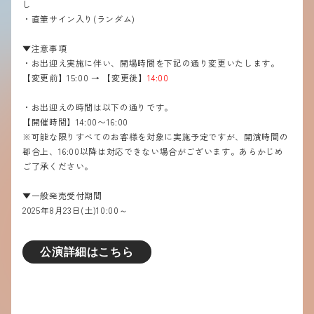
し
・直筆サイン入り(ランダム)
▼注意事項
・お出迎え実施に伴い、開場時間を下記の通り変更いたします。
【変更前】15:00 → 【変更後】
14:00
・お出迎えの時間は以下の通りです。
【開催時間】14:00〜16:00
※可能な限りすべてのお客様を対象に実施予定ですが、開演時間の
都合上、16:00以降は対応できない場合がございます。あらかじめ
ご了承ください。
▼一般発売受付期間
2025
年
8
月
23
日
(
土
)10:00
～
公演詳細はこちら