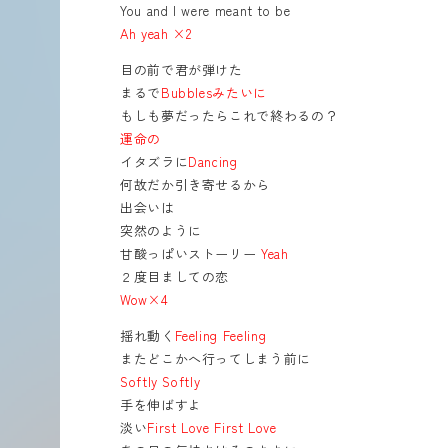
You and I were meant to be
Ah yeah ×2
目の前で君が弾けた
まるで
Bubblesみたいに
もしも夢だったらこれで終わるの？
運命の
イタズラに
Dancing
何故だか引き寄せるから
出会いは
突然のように
甘酸っぱいストーリー
Yeah
２度目ましての恋
Wow×4
揺れ動く
Feeling Feeling
またどこかへ行ってしまう前に
Softly Softly
手を伸ばすよ
淡い
First Love First Love