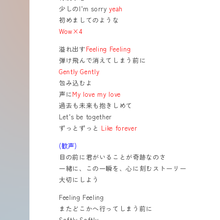
少しのI’m sorry
yeah
初めましてのような
Wow×4
溢れ出す
Feeling Feeling
弾け飛んで消えてしまう前に
Gently Gently
包み込むよ
声に
My love my love
過去も未来も抱きしめて
Let’s be together
ずっとずっと
Like forever
(歓声)
目の前に君がいることが奇跡なのさ
一緒に、この一瞬を、心に刻むストーリー
大切にしよう
Feeling Feeling
またどこかへ行ってしまう前に
Softly Softly