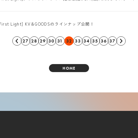
The First Light] KV＆GOODSのラインナップ公開！
27
28
29
30
31
32
33
34
35
36
37
HOME