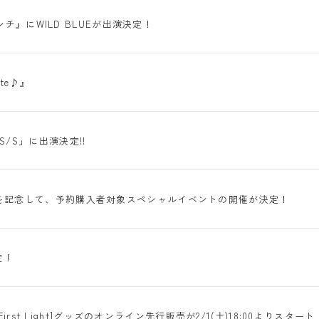
ンチ』にWILD BLUEが出演決定！
tte♪』
5 S/S」に出演決定!!
P』の発売を記念して、予約購入者対象スペシャルイベントの開催が決定！
定！
[The First Light]グッズのオンライン先行販売が2/1(土)18:00よりスタート