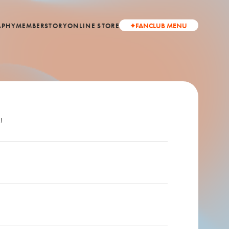
FANCLUB MENU
APHY
MEMBER
STORY
ONLINE STORE
！